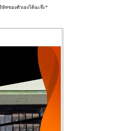
ิษัทของตัวเองได้นะจ๊ะ*