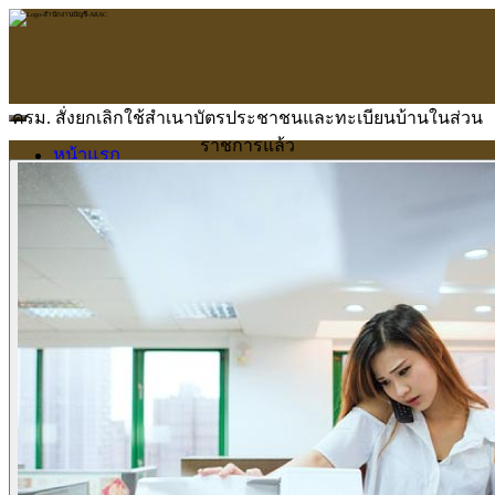
ครม. สั่งยกเลิกใช้สำเนาบัตรประชาชนและทะเบียนบ้านในส่วน
ราชการแล้ว
หน้าแรก
ARAC
ข้อมูลบริษัท
บริการ
บริการด้านใบอนุญาต
รับจัดทำบัญชี
ตรวจสอบบัญชี
บริการวางระบบบัญชี
ที่ปรึกษาวางแผนภาษีอากร
จัดทำเงินเดือน
จดทะเบียนธุรกิจ
บริการ E-Filing
ข่าวสารบัญชี