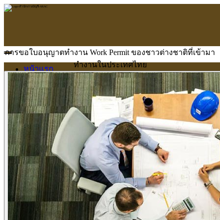
การขอใบอนุญาตทำงาน Work Permit ของชาวต่างชาติที่เข้ามา
ทำงานในประเทศไทย
หน้าแรก
ARAC
ข้อมูลบริษัท
บริการ
บริการด้านใบอนุญาต
รับจัดทำบัญชี
ตรวจสอบบัญชี
บริการวางระบบบัญชี
ที่ปรึกษาวางแผนภาษีอากร
จัดทำเงินเดือน
จดทะเบียนธุรกิจ
บริการ E-Filing
ข่าวสารบัญชี