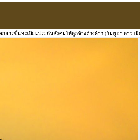
 เอกสารขึ้นทะเบียนประกันสังคมให้ลูกจ้างต่างด้าว (กัมพูชา ลาว เ