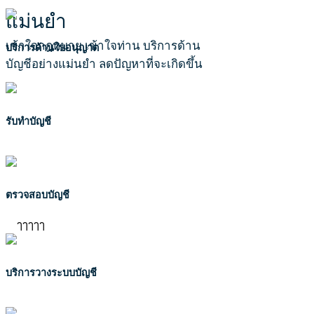
แม่นยำ
เข้าใจกฎหมาย เข้าใจท่าน บริการด้าน
บริการด้านใบอนุญาต
บัญชีอย่างแม่นยำ ลดปัญหาที่จะเกิดขึ้น
รับทำบัญชี
ตรวจสอบบัญชี
ๅๅๅๅๅ
บริการวางระบบบัญชี