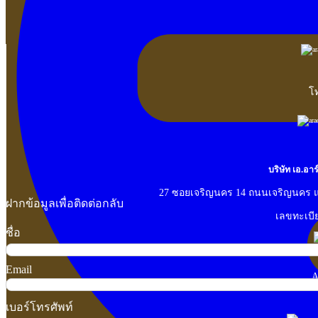
โท
บริษัท เอ.อา
27 ซอยเจริญนคร 14 ถนนเจริญนคร 
ฝากข้อมูลเพื่อติดต่อกลับ
เลขทะเบีย
ชื่อ
Email
A
เบอร์โทรศัพท์