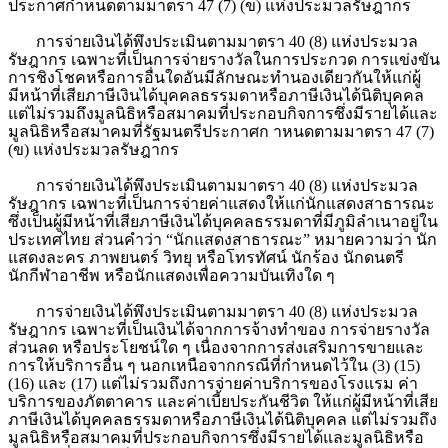
ประกาศกำหนดตามมาตรา
47
(7
) (ข) แห่งประมวลรัษฎากร
การจ่ายเงินได้พึงประเมินตามมาตรา 40 (8) แห่งประมวล
รัษฎากร เฉพาะที่เป็นการจ่ายรางวัลในการประกวด การแข่งขัน
การชิงโชคหรือการอื่นใดอันมีลักษณะทำนองเดียวกันให้แก่ผู้
มีหน้าที่เสียภาษีเงินได้บุคคลธรรมดาหรือภาษีเงินได้นิติบุคคล
แต่ไม่รวมถึงมูลนิธิหรือสมาคมที่ประกอบกิจการซึ่งมีรายได้และ
มูลนิธิหรือสมาคมที่รัฐมนตรีประกาศก าหนดตามมาตรา 47 (7)
(ข) แห่งประมวลรัษฎากร
การจ่ายเงินได้พึงประเมินตามมาตรา 40 (8) แห่งประมวล
รัษฎากร เฉพาะที่เป็นการจ่ายค่าแสดงให้แก่นักแสดงสาธารณะ
ซึ่งเป็นผู้มีหน้าที่เสียภาษีเงินได้บุคคลธรรมดาที่มีภูมิลำเนาอยู่ใน
ประเทศไทย ส่วนคำว่า “นักแสดงสาธารณะ
”
หมายความว่า นัก
แสดงละคร ภาพยนตร์ วิทยุ
หรือโทรทัศน์ นักร้อง นักดนตรี
นักกีฬาอาชีพ หรือนักแสดงเพื่อความบันเทิงใด
ๆ
การจ่ายเงินได้พึงประเมินตามมาตรา
40
(
8
) แห่งประมวล
รัษฎากร เฉพาะที่เป็นเงินได้จากการจ้างทำของ การจ่ายรางวัล
ส่วนลด หรือประโยชน์ใด ๆ เนื่องจากการส่งเสริมการขายและ
การให้บริการอื่น ๆ นอกเหนือจากกรณีที่กำหนดไว้ใน (
3
) (
15
)
(
16
) และ (
17
) แต่ไม่รวมถึงการจ่ายค่าบริการของโรงแรม ค่า
บริการของภัตตาคาร และค่าเบี้ยประกันชีวิต ให้แก่ผู้มีหน้าที่เสีย
ภาษีเงินได้บุคคลธรรมดาหรือภาษีเงินได้นิติบุคคล แต่ไม่รวมถึง
มูลนิธิหรือสมาคมที่ประกอบกิจการซึ่งมีรายได้และมูลนิธิหรือ