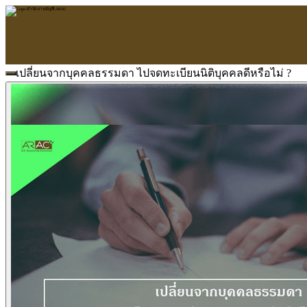
เปลี่ยนจากบุคคลธรรมดา ไปจดทะเบียนนิติบุคคลดีหรือไม่ ?
หน้าแรก
ARAC
ข้อมูลบริษัท
บริการ
บริการด้านใบอนุญาต
รับจัดทำบัญชี
ตรวจสอบบัญชี
บริการวางระบบบัญชี
ที่ปรึกษาวางแผนภาษีอากร
จัดทำเงินเดือน
จดทะเบียนธุรกิจ
บริการ E-Filing
ข่าวสารบัญชี