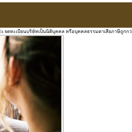
s จดทะเบียนบริษัทเป็นนิติบุคคล หรือบุคคลธรรมดาเสียภาษีถูกกว่