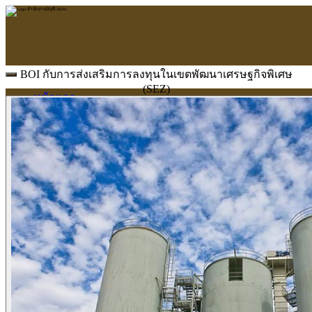
BOI กับการส่งเสริมการลงทุนในเขตพัฒนาเศรษฐกิจพิเศษ
(SEZ)
หน้าแรก
ARAC
ข้อมูลบริษัท
บริการ
บริการด้านใบอนุญาต
รับจัดทำบัญชี
ตรวจสอบบัญชี
บริการวางระบบบัญชี
ที่ปรึกษาวางแผนภาษีอากร
จัดทำเงินเดือน
จดทะเบียนธุรกิจ
บริการ E-Filing
ข่าวสารบัญชี