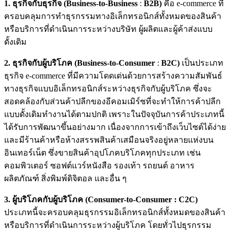
1. ธุรกิจกับธุรกิจ (
Business
-
to
-
Business
:
B
2
B)
คือ e-commerce ที่
ครอบคลุมการทำธุรกรรมทางอิเล็กทรอนิกส์ทั้งหมดของสินค้า
หรือบริการที่ดำเนินการระหว่างบริษัท ผู้ผลิตและผู้ค้าส่งแบบ
ดั้งเดิม
2.
ธุรกิจกับผู้บริโภค (
Business
-
to
-
Consumer
:
B
2
C
)
เป็นประเภท
ธุรกิจ e-commerce ที่มีความโดดเด่นด้วยการสร้างความสัมพันธ์
ทางธุรกิจแบบอิเล็กทรอนิกส์ระหว่างธุรกิจกับผู้บริโภค ซึ่งจะ
สอดคล้องกับส่วนค้าปลีกของอีคอมเมิร์ซที่จะทำให้การค้าปลีก
แบบดั้งเดิมทำงานได้ตามปกติ เพราะในปัจจุบันการค้าประเภทนี้
ได้รับการพัฒนาขึ้นอย่างมาก เนื่องจากการเข้าถึงเว็บไซต์ได้ง่าย
และมีร้านค้าหรือห้างสรรพสินค้าเสมือนจริงอยู่หลายแห่งบน
อินเทอร์เน็ต ซึ่งขายสินค้าอุปโภคบริโภคทุกประเภท เช่น
คอมพิวเตอร์ ซอฟต์แวร์หนังสือ รองเท้า รถยนต์ อาหาร
ผลิตภัณฑ์ สิ่งพิมพ์ดิจิตอล และอื่น ๆ
3. ผู้บริโภคกับผู้บริโภค (Consumer-to-Consumer : C2C)
ประเภทนี้จะครอบคลุมธุรกรรมอิเล็กทรอนิกส์ทั้งหมดของสินค้า
หรือบริการที่ดำเนินการระหว่างผู้บริโภค โดยทั่วไปธุรกรรม