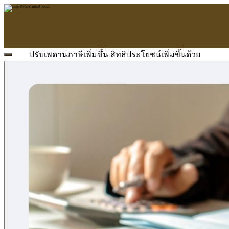
ปรับเพดานภาษีเพิ่มขึ้น สิทธิประโยชน์เพิ่มขึ้นด้วย
หน้าแรก
ARAC
ข้อมูลบริษัท
บริการ
บริการด้านใบอนุญาต
รับจัดทำบัญชี
ตรวจสอบบัญชี
บริการวางระบบบัญชี
ที่ปรึกษาวางแผนภาษีอากร
จัดทำเงินเดือน
จดทะเบียนธุรกิจ
บริการ E-Filing
ข่าวสารบัญชี