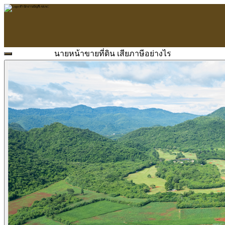
นายหน้าขายที่ดิน เสียภาษีอย่างไร
หน้าแรก
ARAC
ข้อมูลบริษัท
บริการ
บริการด้านใบอนุญาต
รับจัดทำบัญชี
ตรวจสอบบัญชี
บริการวางระบบบัญชี
ที่ปรึกษาวางแผนภาษีอากร
จัดทำเงินเดือน
จดทะเบียนธุรกิจ
บริการ E-Filing
ข่าวสารบัญชี