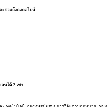
รวมถึงดังต่อไปนี้
นได้ 2 เท่า
์และเทคโนโลยี, กองทุนสนับสนุนการวิจัยตามกฎหมาย, กอง